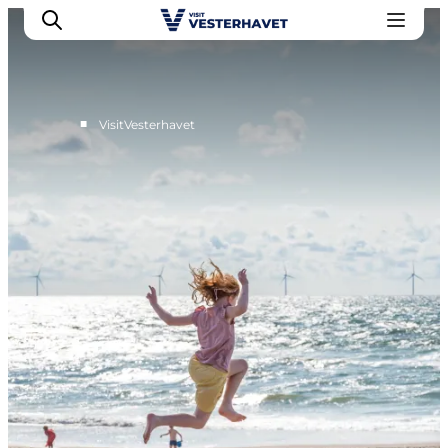
■
VisitVesterhavet
Events
Erlebnisse
Unsere Städte
Essen & Übernachtung
Tickets kaufen
Plane deine Reise