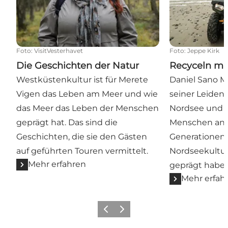
Foto
:
VisitVesterhavet
Foto
:
Jeppe Kirk
Die Geschichten der Natur
Recyceln m
Westküstenkultur ist für Merete
Daniel Sano M
Vigen das Leben am Meer und wie
seiner Leidens
das Meer das Leben der Menschen
Nordsee und d
geprägt hat. Das sind die
Menschen ange
Geschichten, die sie den Gästen
Generationen 
auf geführten Touren vermittelt.
Nordseekultur
Mehr erfahren
geprägt haben
Mehr erfah
Zurück
Weiter