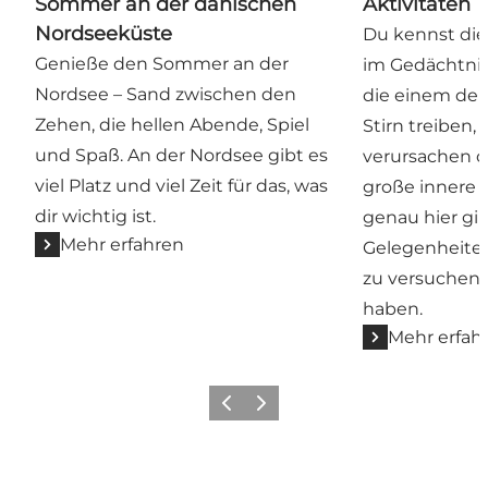
Sommer an der dänischen
Aktivitäten
Nordseeküste
Du kennst die
Genieße den Sommer an der
im Gedächtnis 
Nordsee – Sand zwischen den
die einem den
Zehen, die hellen Abende, Spiel
Stirn treiben,
und Spaß. An der Nordsee gibt es
verursachen o
viel Platz und viel Zeit für das, was
große innere
dir wichtig ist.
genau hier gib
Mehr erfahren
Gelegenheiten,
zu versuchen, 
haben.
Mehr erfah
Zurück
Weiter