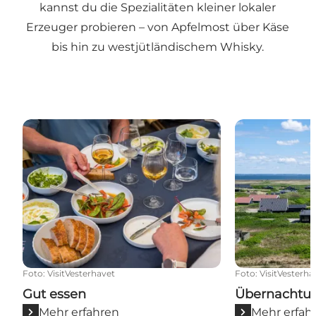
kannst du die
Spezialitäten
kleiner lokaler
Erzeuger probieren – von
Apfelmost
über
Käse
bis hin zu
westjütländischem Whisky
.
Gut essen
Übernachtun
Foto
:
VisitVesterhavet
Foto
:
VisitVesterha
Gut essen
Übernachtu
Mehr erfahren
Mehr erfah