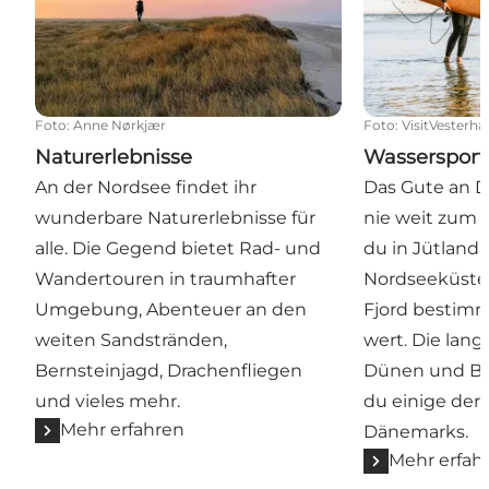
Foto
:
Anne Nørkjær
Foto
:
VisitVesterha
Naturerlebnisse
Wassersport
An der Nordsee findet ihr
Das Gute an D
wunderbare Naturerlebnisse für
nie weit zum 
alle. Die Gegend bietet Rad- und
du in Jütland b
Wandertouren in traumhafter
Nordseeküste
Umgebung, Abenteuer an den
Fjord bestim
weiten Sandstränden,
wert. Die lange
Bernsteinjagd, Drachenfliegen
Dünen und Bun
und vieles mehr.
du einige der
Mehr erfahren
Dänemarks.
Mehr erfah