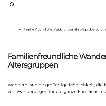
■
Familienfreundliche Wanderungen: Ein Wegweiser durch di
Events
Erlebnisse
Unsere Städte
Familienfreundliche Wanderu
Essen & Übernachtung
Altersgruppen
Tickets kaufen
Plane deine Reise
Wandern ist eine großartige Möglichkeit, die
von Wanderungen für die ganze Familie ist es 