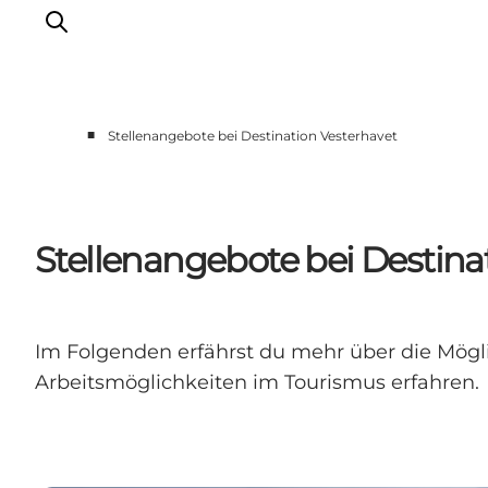
■
Stellenangebote bei Destination Vesterhavet
Events
Erlebnisse
Unsere Städte
Stellenangebote bei Destina
Essen & Übernachtung
Tickets kaufen
Plane deine Reise
Im Folgenden erfährst du mehr über die Mögli
Arbeitsmöglichkeiten im Tourismus erfahren.