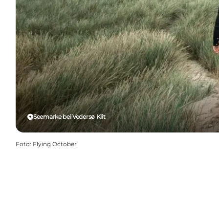
Seemarke bei Vedersø Klit
Foto
:
Flying October