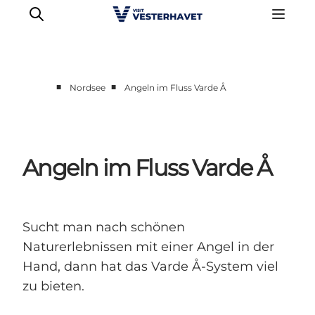
■
■
Nordsee
Angeln im Fluss Varde Å
Events
Erlebnisse
Unsere Städte
Angeln im Fluss Varde Å
Essen & Übernachtung
Tickets kaufen
Plane deine Reise
Sucht man nach schönen
Naturerlebnissen mit einer Angel in der
Hand, dann hat das Varde Å-System viel
zu bieten.