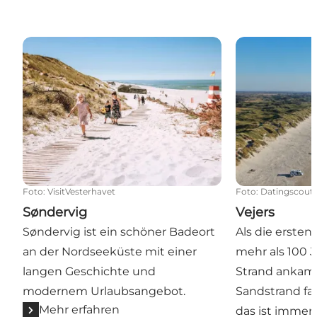
Søndervig
Vejers
Foto
:
VisitVesterhavet
Foto
:
Datingscout
Søndervig
Vejers
Søndervig ist ein schöner Badeort
Als die ersten
an der Nordseeküste mit einer
mehr als 100 
langen Geschichte und
Strand ankame
modernem Urlaubsangebot.
Sandstrand fas
Mehr erfahren
das ist immer 