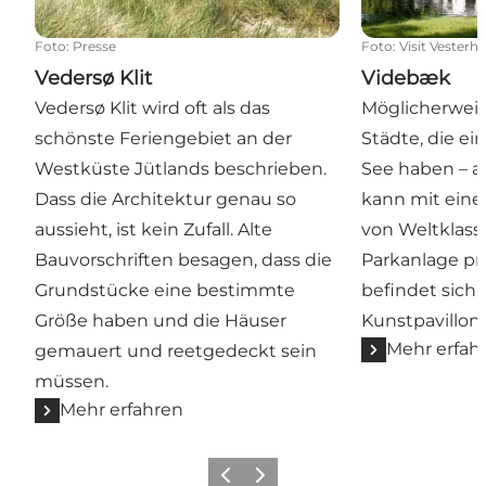
Foto
:
Presse
Foto
:
Visit Vesterh
Vedersø Klit
Videbæk
Vedersø Klit wird oft als das
Möglicherweis
schönste Feriengebiet an der
Städte, die e
Westküste Jütlands beschrieben.
See haben – a
Dass die Architektur genau so
kann mit ei
aussieht, ist kein Zufall. Alte
von Weltklass
Bauvorschriften besagen, dass die
Parkanlage pr
Grundstücke eine bestimmte
befindet sich 
Größe haben und die Häuser
Kunstpavillon.
Mehr erfah
gemauert und reetgedeckt sein
müssen.
Mehr erfahren
Zurück
Weiter