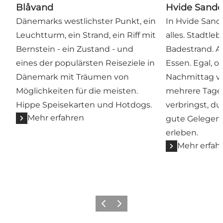
Blåvand
Hvide Sand
Dänemarks westlichster Punkt, ein
In Hvide San
Leuchtturm, ein Strand, ein Riff mit
alles. Stadtle
Bernstein - ein Zustand - und
Badestrand. A
eines der populärsten Reiseziele in
Essen. Egal, o
Dänemark mit Träumen von
Nachmittag v
Möglichkeiten für die meisten.
mehrere Tage
Hippe Speisekarten und Hotdogs.
verbringst, du
Mehr erfahren
gute Gelegenh
erleben.
Mehr erfah
Zurück
Weiter