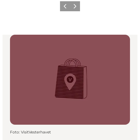
Zurück
Weiter
Foto
:
VisitVesterhavet