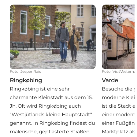
Ringkøbing
Varde
Foto
:
Jesper Rais
Foto
:
VisitVesterha
Ringkøbing
Varde
Ringkøbing ist eine sehr
Besuche die 
charmante Kleinstadt aus dem 15.
moderne Klein
Jh. Oft wird Ringkøbing auch
ist die Stadt 
"Westjütlands kleine Hauptstadt"
einer moderne
genannt. In Ringkøbing findest du
einer Fußgän
malerische, gepflasterte Straßen
Marktplatz al