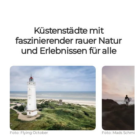
Küstenstädte mit
faszinierender rauer Natur
und Erlebnissen für alle
Blåvand
Hvide Sande
Foto
:
Flying October
Foto
:
Mads Schmid