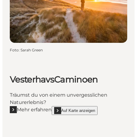
Foto
:
Sarah Green
VesterhavsCaminoen
Träumst du von einem unvergesslichen
Naturerlebnis?
Mehr erfahren
Auf Karte anzeigen
Mehr erfahren "VesterhavsCaminoen"
show VesterhavsCaminoen on_map