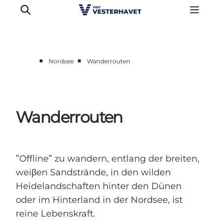
■
■
Nordsee
Wanderrouten
Events
Erlebnisse
Unsere Städte
Wanderrouten
Essen & Übernachtung
Tickets kaufen
Plane deine Reise
”Offline” zu wandern, entlang der breiten,
weiβen Sandstrände, in den wilden
Heidelandschaften hinter den Dünen
oder im Hinterland in der Nordsee, ist
reine Lebenskraft.