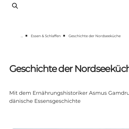
■
■
…
Essen & Schlaffen
Geschichte der Nordseeküche
Events
Erlebnisse
Unsere Städte
Geschichte der Nordseeküc
Essen & Übernachtung
Tickets kaufen
Plane deine Reise
Mit dem Ernährungshistoriker Asmus Gamdrup 
dänische Essensgeschichte