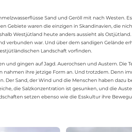
Schmelzwasserflüsse Sand und Geröll mit nach Westen. E
en Gebiete waren die einzigen in Skandinavien, die ni
weshalb Westjütland heute anders aussieht als Ostjütla
nd verbunden war. Und über dem sandigen Gelände erho
westjütländischen Landschaft vorfinden.
en und gingen auf Jagd. Auerochsen und Austern. Die Te
ten nahmen ihre jetzige Form an. Und trotzdem. Denn i
n. Der Sand, der Wind und die Menschen haben dazu be
eiche, die Salzkonzentration ist gesunken, und die Aus
ndschaften setzen ebenso wie die Esskultur ihre Bewegu