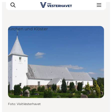
Kirchen und Klöster
Events
Erlebnisse
Unsere Städte
Essen & Übernachtung
Tickets kaufen
Plane deine Reise
Foto
:
VisitVesterhavet