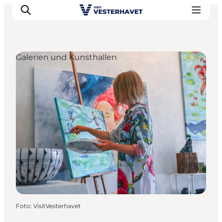
Galerien und Kunsthallen
Events
Erlebnisse
Unsere Städte
Essen & Übernachtung
Tickets kaufen
Plane deine Reise
Foto
:
VisitVesterhavet