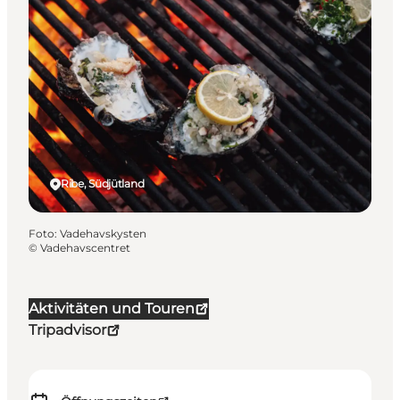
Ribe, Südjütland
Foto
:
Vadehavskysten
©
Vadehavscentret
Aktivitäten und Touren
Tripadvisor