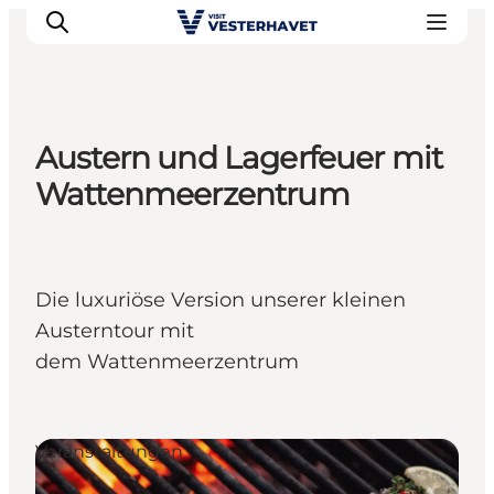
Austern und Lagerfeuer mit
Events
Wattenmeerzentrum
Erlebnisse
Unsere Städte
Essen & Übernachtung
Die luxuriöse Version unserer kleinen
Tickets kaufen
Austerntour mit
Plane deine Reise
dem Wattenmeerzentrum
Veranstaltungen