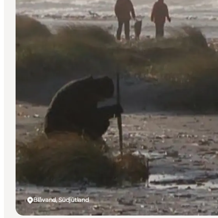
Blåvand, Südjütland