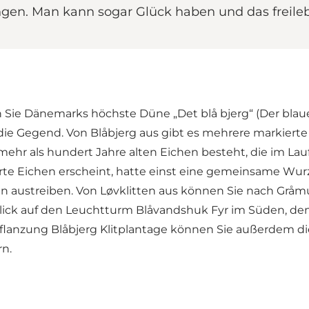
ngen. Man kann sogar Glück haben und das freile
n Sie Dänemarks höchste Düne „Det blå bjerg“ (Der blau
 die Gegend. Von Blåbjerg aus gibt es mehrere markie
s mehr als hundert Jahre alten Eichen besteht, die im L
e Eichen erscheint, hatte einst eine gemeinsame Wurzel
 austreiben. Von Løvklitten aus können Sie nach Gråmu
ck auf den Leuchtturm Blåvandshuk Fyr im Süden, den
Pflanzung Blåbjerg Klitplantage können Sie außerdem d
n.