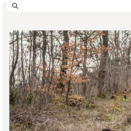
Naturgebiete
Events
Erlebnisse
Unsere Städte
Essen & Übernachtung
Tickets kaufen
Plane deine Reise