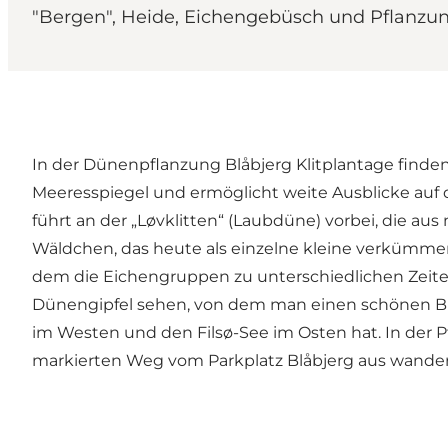
"Bergen", Heide, Eichengebüsch und Pflanzu
In der Dünenpflanzung Blåbjerg Klitplantage finde
Meeresspiegel und ermöglicht weite Ausblicke auf
führt an der „Løvklitten“ (Laubdüne) vorbei, die au
Wäldchen, das heute als einzelne kleine verkümmert
dem die Eichengruppen zu unterschiedlichen Zeiten
Dünengipfel sehen, von dem man einen schönen Bli
im Westen und den Filsø-See im Osten hat. In der 
markierten Weg vom Parkplatz Blåbjerg aus wander