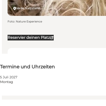
Varde, Südjütland
Foto
:
Nature Experience
Reservier deinen Platz
Termine und Uhrzeiten
Termine und Uhrzeiten
Website besuchen
Freunde, Mir selbst, Mein Partner, Mein Geschäft
5 Juli 2027
Montag