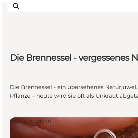
Events
Die Brennessel - vergessenes 
Erlebnisse
Unsere Städte
Essen & Übernachtung
Tickets kaufen
Die Brennessel - ein übersehenes Naturjuwel
Plane deine Reise
Pflanze – heute wird sie oft als Unkraut abgeta
Veranstaltungen