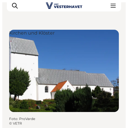
Kirchen und Klöster
Events
Erlebnisse
Unsere Städte
Essen & Übernachtung
Tickets kaufen
Plane deine Reise
Foto
:
ProVarde
©
VETR