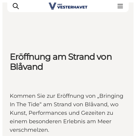
Events
Eröffnung am Strand von
Erlebnisse
Blåvand
Unsere Städte
Essen & Übernachtung
Tickets kaufen
Plane deine Reise
Kommen Sie zur Eröffnung von „Bringing
In The Tide“ am Strand von Blåvand, wo
Kunst, Performances und Gezeiten zu
einem besonderen Erlebnis am Meer
verschmelzen.