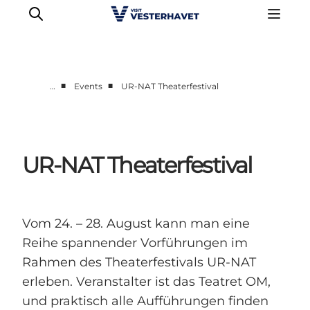
■
■
…
Events
UR-NAT Theaterfestival
Events
Erlebnisse
Unsere Städte
UR-NAT Theaterfestival
Essen & Übernachtung
Tickets kaufen
Plane deine Reise
Vom 24. – 28. August kann man eine
Reihe spannender Vorführungen im
Rahmen des Theaterfestivals UR-NAT
erleben. Veranstalter ist das Teatret OM,
und praktisch alle Aufführungen finden