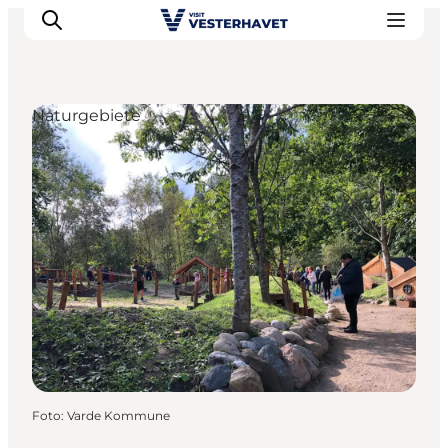
Naturgebiete
Events
Erlebnisse
Unsere Städte
Essen & Übernachtung
Tickets kaufen
Plane deine Reise
Foto
:
Varde Kommune