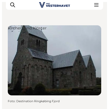
Kirchen und Klöster
Events
Erlebnisse
Unsere Städte
Essen & Übernachtung
Tickets kaufen
Plane deine Reise
Foto
:
Destination Ringkøbing Fjord