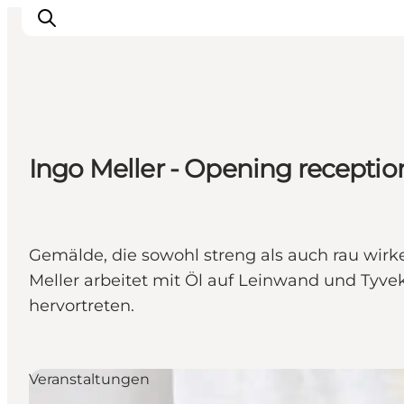
Events
Ingo Meller - Opening receptio
Erlebnisse
Unsere Städte
Essen & Übernachtung
Tickets kaufen
Gemälde, die sowohl streng als auch rau wir
Plane deine Reise
Meller arbeitet mit Öl auf Leinwand und Tyve
hervortreten.
Veranstaltungen