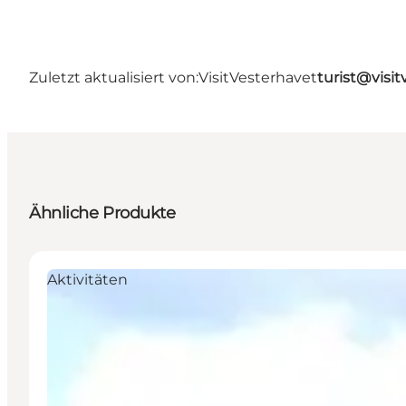
Zuletzt aktualisiert von:
VisitVesterhavet
turist@visit
Ähnliche Produkte
Aktivitäten