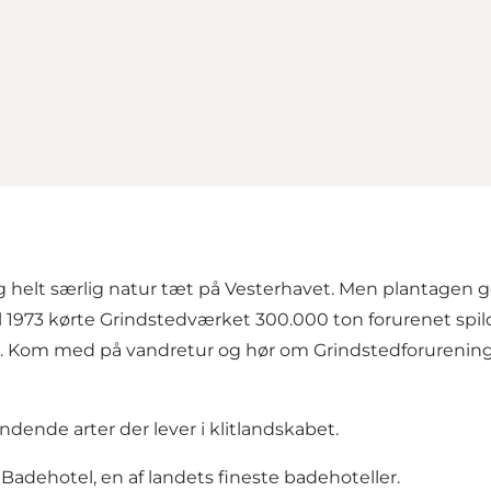
og helt særlig natur tæt på Vesterhavet. Men plantagen
il 1973 kørte Grindstedværket 300.000 ton forurenet spil
vet. Kom med på vandretur og hør om Grindstedforureningen
dende arter der lever i klitlandskabet.
Badehotel, en af landets fineste badehoteller.