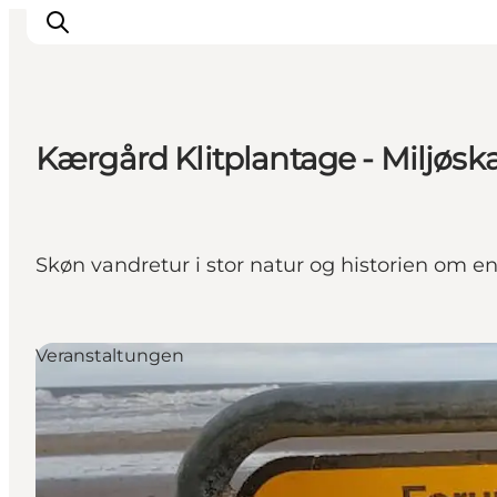
Kærgård Klitplantage - Miljøska
Events
Erlebnisse
Unsere Städte
Skøn vandretur i stor natur og historien om 
Essen & Übernachtung
Tickets kaufen
Plane deine Reise
Veranstaltungen