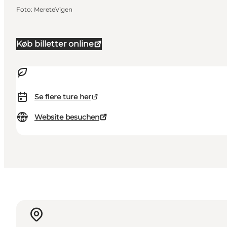
Foto
:
MereteVigen
Køb billetter online
Se flere ture her
Website besuchen