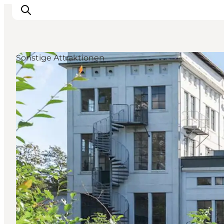
Sonstige Attraktionen
Events
Erlebnisse
Unsere Städte
Essen & Übernachtung
Tickets kaufen
Plane deine Reise