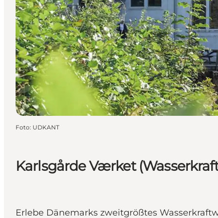
Foto
:
UDKANT
Karlsgårde Værket (Wasserkraf
Erlebe Dänemarks zweitgrößtes Wasserkraftw