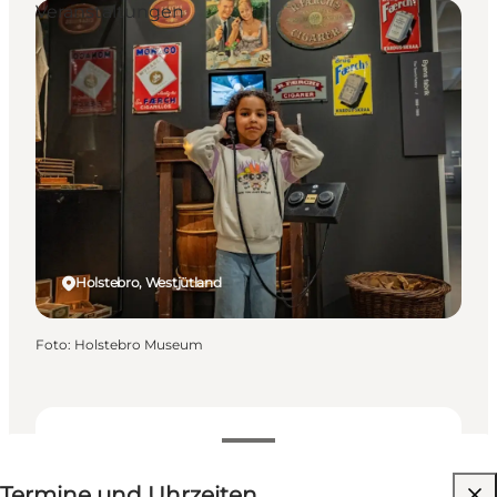
Veranstaltungen
Holstebro, Westjütland
Foto
:
Holstebro Museum
Termine und Uhrzeiten
Termine und Uhrzeiten
Website besuchen