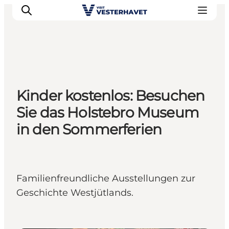
Events
Kinder kostenlos: Besuchen
Erlebnisse
Sie das Holstebro Museum
Unsere Städte
in den Sommerferien
Essen & Übernachtung
Tickets kaufen
Plane deine Reise
Familienfreundliche Ausstellungen zur
Geschichte Westjütlands.