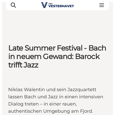
Events
Late Summer Festival - Bach
Erlebnisse
in neuem Gewand: Barock
Unsere Städte
trifft Jazz
Essen & Übernachtung
Tickets kaufen
Plane deine Reise
Niklas Walentin und sein Jazzquartett
lassen Bach und Jazz in einen intensiven
Dialog treten – in einer rauen,
authentischen Umgebung am Fjord.