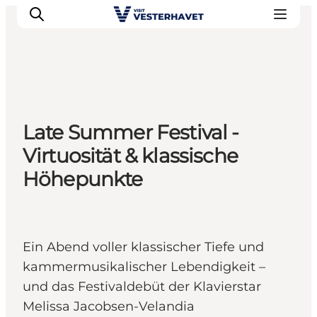
Events
Late Summer Festival -
Erlebnisse
Virtuosität & klassische
Unsere Städte
Höhepunkte
Essen & Übernachtung
Tickets kaufen
Plane deine Reise
Ein Abend voller klassischer Tiefe und
kammermusikalischer Lebendigkeit –
und das Festivaldebüt der Klavierstar
Melissa Jacobsen-Velandia