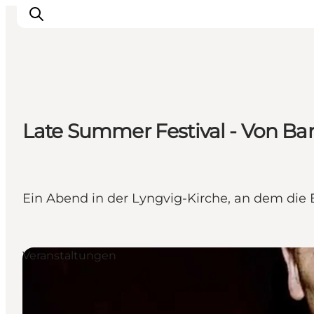
Events
Late Summer Festival - Von Ba
Erlebnisse
Unsere Städte
Essen & Übernachtung
Tickets kaufen
Ein Abend in der Lyngvig-Kirche, an dem die 
Plane deine Reise
Veranstaltungen