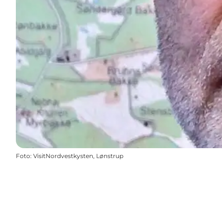
Foto
:
VisitNordvestkysten, Lønstrup