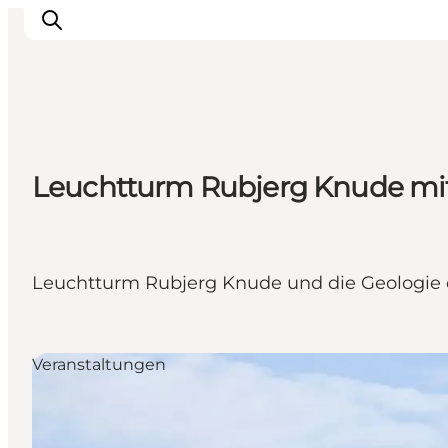
Events
Leuchtturm Rubjerg Knude mit
Erlebnisse
Unsere Städte
Essen & Übernachtung
Tickets kaufen
Leuchtturm Rubjerg Knude und die Geologie 
Plane deine Reise
Veranstaltungen