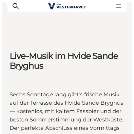
Events
Live-Musik im Hvide Sande
Erlebnisse
Bryghus
Unsere Städte
Essen & Übernachtung
Tickets kaufen
Plane deine Reise
Sechs Sonntage lang gibt's frische Musik
auf der Terrasse des Hvide Sande Bryghus
— kostenlos, mit kaltem Fassbier und der
besten Sommerstimmung der Westküste.
Der perfekte Abschluss eines Vormittags