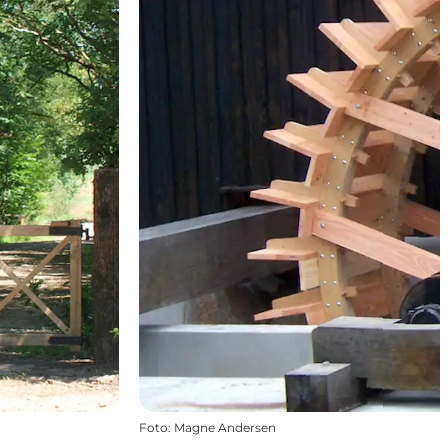
Foto
:
Magne Andersen