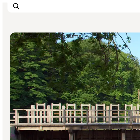
Architektur und Stadträume
Events
Erlebnisse
Unsere Städte
Essen & Übernachtung
Tickets kaufen
Plane deine Reise