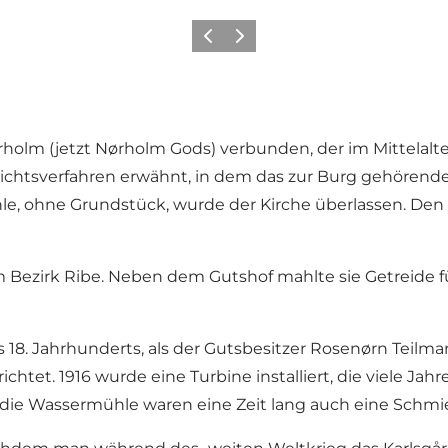
Zurück
Weiter
olm (jetzt Nørholm Gods) verbunden, der im Mittelalt
ichtsverfahren erwähnt, in dem das zur Burg gehörende 
 ohne Grundstück, wurde der Kirche überlassen. Den B
m Bezirk Ribe. Neben dem Gutshof mahlte sie Getreide f
8. Jahrhunderts, als der Gutsbesitzer Rosenørn Teilm
chtet. 1916 wurde eine Turbine installiert, die viele Jah
ie Wassermühle waren eine Zeit lang auch eine Schmi