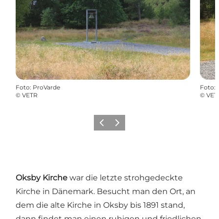
Foto
:
ProVarde
Foto
:
©
VETR
©
VET
Zurück
Weiter
Oksby Kirche
war die letzte strohgedeckte
Kirche in Dänemark. Besucht man den Ort, an
dem die alte Kirche in Oksby bis 1891 stand,
dann findet man einen ruhigen und friedlichen