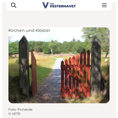
Kirchen und Klöster
Events
Erlebnisse
Unsere Städte
Essen & Übernachtung
Tickets kaufen
Plane deine Reise
Foto
:
ProVarde
©
VETR