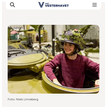
Museen
Events
Erlebnisse
Unsere Städte
Essen & Übernachtung
Tickets kaufen
Plane deine Reise
Foto
:
Niels Linneberg