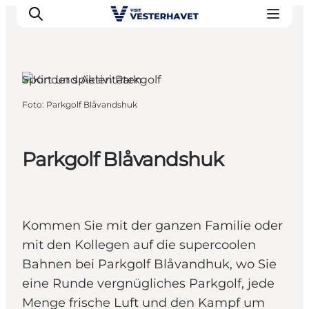
Sport und Aktivitäten
Foto
:
Parkgolf Blåvandshuk
Events
Erlebnisse
Unsere Städte
Parkgolf Blåvandshuk
Essen & Übernachtung
Tickets kaufen
Plane deine Reise
Kommen Sie mit der ganzen Familie oder
mit den Kollegen auf die supercoolen
Bahnen bei Parkgolf Blåvandhuk, wo Sie
eine Runde vergnügliches Parkgolf, jede
Menge frische Luft und den Kampf um