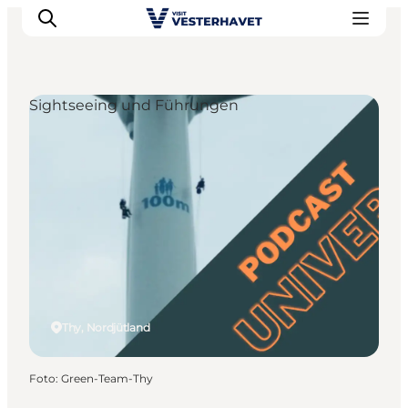
Sightseeing und Führungen
Events
Erlebnisse
Unsere Städte
Essen & Übernachtung
Tickets kaufen
Plane deine Reise
Thy, Nordjütland
Foto
:
Green-Team-Thy