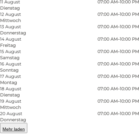
11 August
07:00 AM–10:00 PM
Dienstag
12 August
07:00 AM–10:00 PM
Mittwoch
13 August
07:00 AM–10:00 PM
Donnerstag
14 August
07:00 AM–10:00 PM
Freitag
15 August
07:00 AM–10:00 PM
Samstag
Foto
:
Thy Turistforening
Foto
:
16 August
07:00 AM–10:00 PM
Sonntag
17 August
07:00 AM–10:00 PM
Zurück
Weiter
Montag
18 August
07:00 AM–10:00 PM
Dienstag
19 August
07:00 AM–10:00 PM
Mittwoch
20 August
07:00 AM–10:00 PM
️ Erlebe die gigantischen Windräder des
Donnerstag
Testcenters Østerild auf einer unvergesslichen
Mehr laden
Podcast-Safari! Wandere oder radle durch Thys