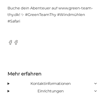
Natur und lerne mehr über grüne Energie.
Buche dein Abenteuer auf www.green-team-
thy.dk! ✨ #GreenTeamThy #Windmühlen
#Safari
Facebook
Facebook
Mehr erfahren
Kontaktinformationen
Einrichtungen