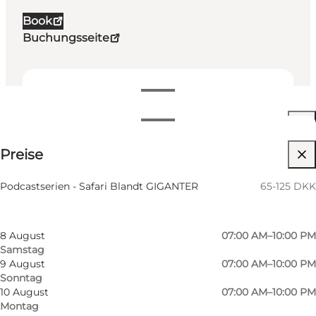
Book
Buchungsseite
Öffnungszeiten anzeigen
Öffnungszeiten
65-125 DKK
Preise
Website besuchen
Nach Monat filtern
6 August
07:00 AM–10:00 PM
Podcastserien - Safari Blandt GIGANTER
65-125 DKK
Donnerstag
7 August
07:00 AM–10:00 PM
Freitag
8 August
07:00 AM–10:00 PM
Samstag
9 August
07:00 AM–10:00 PM
Sonntag
10 August
07:00 AM–10:00 PM
Montag