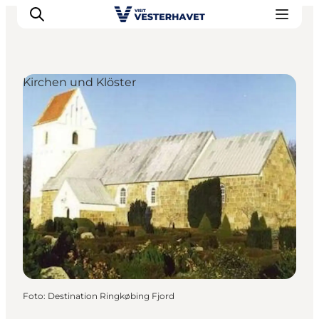
Kirchen und Klöster
Events
Erlebnisse
Unsere Städte
Essen & Übernachtung
Tickets kaufen
Plane deine Reise
Foto
:
Destination Ringkøbing Fjord