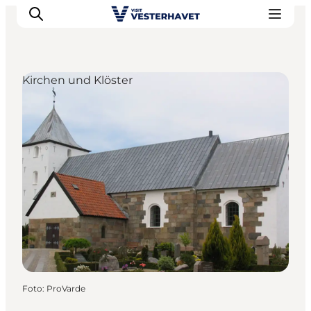
Kirchen und Klöster
Events
Erlebnisse
Unsere Städte
Essen & Übernachtung
Tickets kaufen
Plane deine Reise
Foto
:
ProVarde