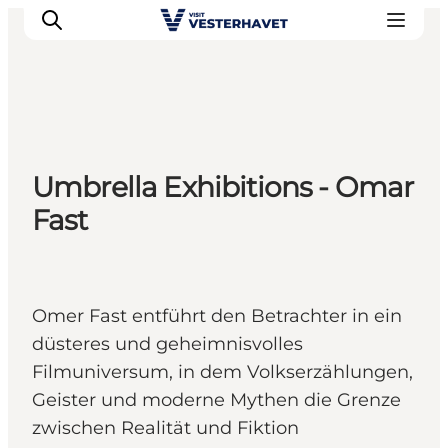
Events
Umbrella Exhibitions - Omar
Erlebnisse
Fast
Unsere Städte
Essen & Übernachtung
Tickets kaufen
Plane deine Reise
Omer Fast entführt den Betrachter in ein
düsteres und geheimnisvolles
Filmuniversum, in dem Volkserzählungen,
Geister und moderne Mythen die Grenze
zwischen Realität und Fiktion