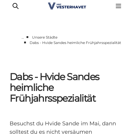
■
…
Unsere Städte
■
Dabs - Hvide Sandes heimliche Frühjahrsspezialität
Events
Erlebnisse
Unsere Städte
Dabs - Hvide Sandes
Essen & Übernachtung
Tickets kaufen
heimliche
Plane deine Reise
Frühjahrsspezialität
Besuchst du Hvide Sande im Mai, dann
solltest du es nicht versäumen