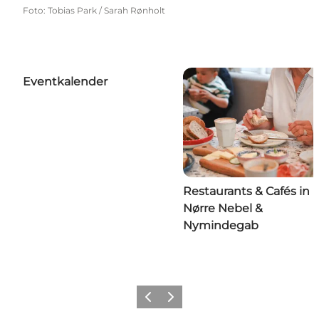
Foto
:
Tobias Park / Sarah Rønholt
Eventkalender
Restaurants & Cafés in
Nørre Nebel &
Nymindegab
Zurück
Weiter