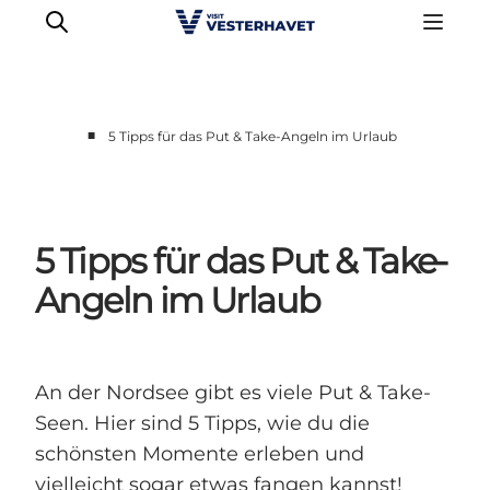
■
5 Tipps für das Put & Take-Angeln im Urlaub
Events
Erlebnisse
Unsere Städte
5 Tipps für das Put & Take-
Essen & Übernachtung
Angeln im Urlaub
Tickets kaufen
Plane deine Reise
An der Nordsee gibt es viele Put & Take-
Seen. Hier sind 5 Tipps, wie du die
schönsten Momente erleben und
vielleicht sogar etwas fangen kannst!