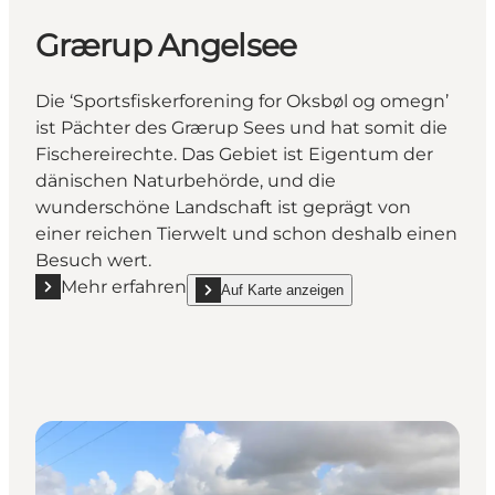
Grærup Angelsee
Die ‘Sportsfiskerforening for Oksbøl og omegn’
ist Pächter des Grærup Sees und hat somit die
Fischereirechte. Das Gebiet ist Eigentum der
dänischen Naturbehörde, und die
wunderschöne Landschaft ist geprägt von
einer reichen Tierwelt und schon deshalb einen
Besuch wert.
Mehr erfahren
Auf Karte anzeigen
Mehr erfahren "Grærup Angelsee"
show Grærup Angelsee on_map