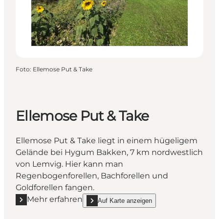
Foto
:
Ellemose Put & Take
Ellemose Put & Take
Ellemose Put & Take liegt in einem hügeligem
Gelände bei Hygum Bakken, 7 km nordwestlich
von Lemvig. Hier kann man
Regenbogenforellen, Bachforellen und
Goldforellen fangen.
Mehr erfahren
Auf Karte anzeigen
Mehr erfahren "Ellemose Put & Take"
show Ellemose Put & Take on_map