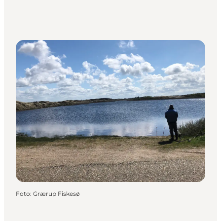
Foto
:
Grærup Fiskesø