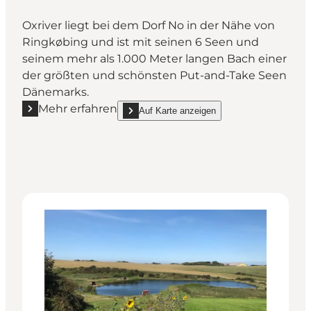
Oxriver liegt bei dem Dorf No in der Nähe von
Ringkøbing und ist mit seinen 6 Seen und
seinem mehr als 1.000 Meter langen Bach einer
der größten und schönsten Put-and-Take Seen
Dänemarks.
Mehr erfahren
Auf Karte anzeigen
Mehr erfahren "Oxriver Put & Take"
show Oxriver Put & Take on_map