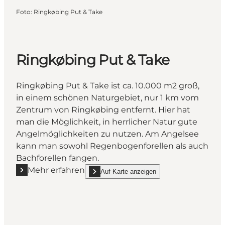
Foto
:
Ringkøbing Put & Take
Ringkøbing Put & Take
Ringkøbing Put & Take ist ca. 10.000 m2 groß,
in einem schönen Naturgebiet, nur 1 km vom
Zentrum von Ringkøbing entfernt. Hier hat
man die Möglichkeit, in herrlicher Natur gute
Angelmöglichkeiten zu nutzen. Am Angelsee
kann man sowohl Regenbogenforellen als auch
Bachforellen fangen.
Mehr erfahren
Auf Karte anzeigen
Mehr erfahren "Ringkøbing Put & Take"
show Ringkøbing Put & Take on_map