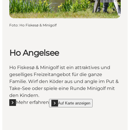
Foto
:
Ho Fiskesø & Minigolf
Ho Angelsee
Ho Fiskesø & Minigolf ist ein attraktives und
geselliges Freizeitangebot für die ganze
Familie. Wirf den Köder aus und angle im Put &
Take-See oder spiele eine Runde Minigolf mit
den Kindern.
Mehr erfahren
Auf Karte anzeigen
Mehr erfahren "Ho Angelsee"
show Ho Angelsee on_map