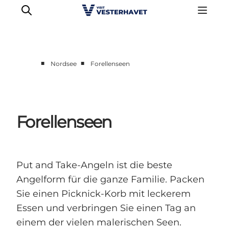
■
■
Nordsee
Forellenseen
Events
Erlebnisse
Unsere Städte
Forellenseen
Essen & Übernachtung
Tickets kaufen
Plane deine Reise
Put and Take-Angeln ist die beste
Angelform für die ganze Familie. Packen
Sie einen Picknick-Korb mit leckerem
Essen und verbringen Sie einen Tag an
einem der vielen malerischen Seen.