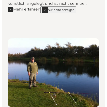
künstlich angelegt und ist nicht sehr tief.
Mehr erfahren
Auf Karte anzeigen
Mehr erfahren "Karlsgårde See"
show Karlsgårde See on_map