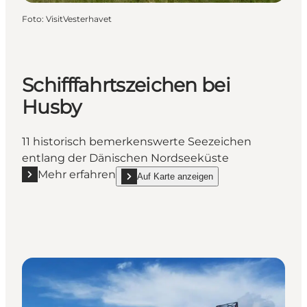
Foto
:
VisitVesterhavet
Schifffahrtszeichen bei
Husby
11 historisch bemerkenswerte Seezeichen
entlang der Dänischen Nordseeküste
Mehr erfahren
Auf Karte anzeigen
Mehr erfahren "Schifffahrtszeichen bei Husby"
show Schifffahrtszeichen bei Husby on_map