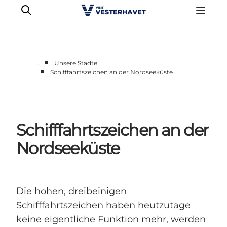
■
…
Unsere Städte
■
Schifffahrtszeichen an der Nordseeküste
Events
Erlebnisse
Unsere Städte
Schifffahrtszeichen an der
Essen & Übernachtung
Tickets kaufen
Nordseeküste
Plane deine Reise
Die hohen, dreibeinigen
Schifffahrtszeichen haben heutzutage
keine eigentliche Funktion mehr, werden