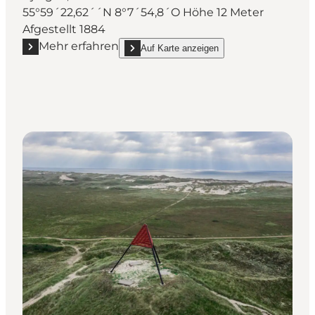
55°59´22,62´´N 8°7´54,8´O Höhe 12 Meter
Afgestellt 1884
Mehr erfahren
Auf Karte anzeigen
Mehr erfahren "Schifffahrtszeichen bei Årgab"
show Schifffahrtszeichen bei Årgab on_map