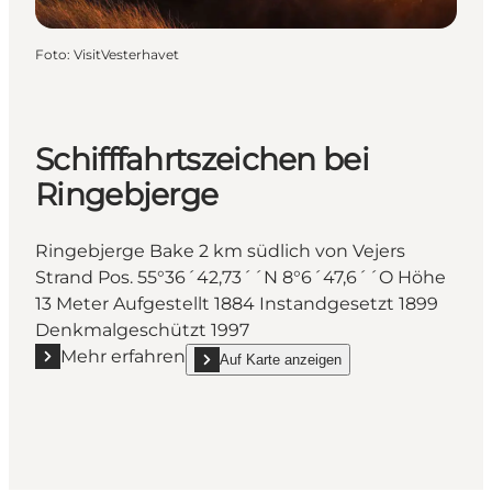
Foto
:
VisitVesterhavet
Schifffahrtszeichen bei
Ringebjerge
Ringebjerge Bake 2 km südlich von Vejers
Strand Pos. 55°36´42,73´´N 8°6´47,6´´O Höhe
13 Meter Aufgestellt 1884 Instandgesetzt 1899
Denkmalgeschützt 1997
Mehr erfahren
Auf Karte anzeigen
Mehr erfahren "Schifffahrtszeichen bei Ringebjerge"
show Schifffahrtszeichen bei Ringebjerge on_