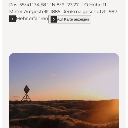
Pos. 55°41´34,58´´N 8°9´23,27´´O Höhe 11
Meter Aufgestellt 1885 Denkmalgeschützt 1997
Mehr erfahren
Auf Karte anzeigen
Mehr erfahren "Schifffahrtszeichen bei Kærgaard"
show Schifffahrtszeichen bei Kærgaard on_ma