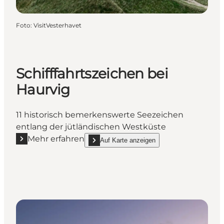
Foto
:
VisitVesterhavet
Schifffahrtszeichen bei
Haurvig
11 historisch bemerkenswerte Seezeichen
entlang der jütländischen Westküste
Mehr erfahren
Auf Karte anzeigen
Mehr erfahren "Schifffahrtszeichen bei Haurvig"
show Schifffahrtszeichen bei Haurvig on_map