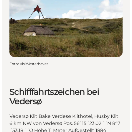
Foto
:
VisitVesterhavet
Schifffahrtszeichen bei
Vedersø
Vedersø Klit Bake Verdesø Klithotel, Husby Klit
6 km NW von Vedersø Pos. 56°15´23,02´´N 8°7
´53,18´´O Höhe 11 Meter Aufgestellt 1884