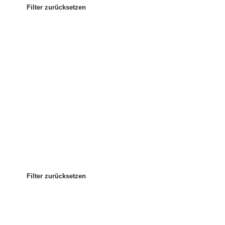
Filter zurücksetzen
Am beliebtesten
Sortieren nach
:
Filter zurücksetzen
Filter zurücksetzen
Filter zurücksetzen