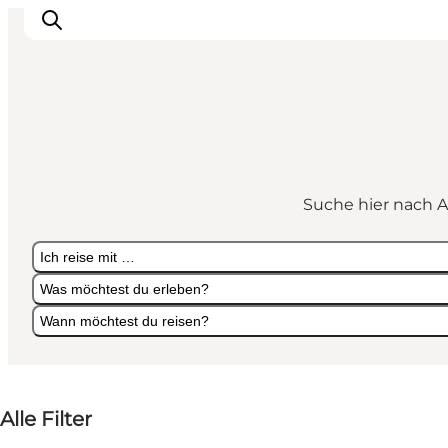
Events
Erlebnisse
Suche hier nach A
Unsere Städte
Essen & Übernachtung
Ich reise mit …
Tickets kaufen
Was möchtest du erleben?
Plane deine Reise
Wann möchtest du reisen?
Ich reise mit …
Was möchtest du erleben?
Wann möchtest du reisen?
Alle Filter