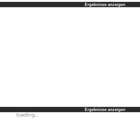
Zeitraum auswählen
Ergebnisse anzeigen
Kinder
Freunde
Mein Geschäft
Mein Partner
loading...
Mir selbst
Ergebnisse anzeigen
loading...
Ergebnisse anzeigen
loading...
Ergebnisse anzeigen
loading...