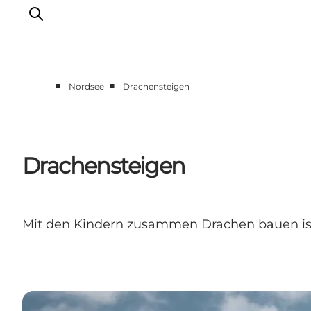
■
■
Nordsee
Drachensteigen
Events
Erlebnisse
Unsere Städte
Drachensteigen
Essen & Übernachtung
Tickets kaufen
Plane deine Reise
Mit den Kindern zusammen Drachen bauen ist