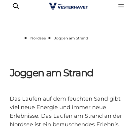
■
■
Nordsee
Joggen am Strand
Events
Erlebnisse
Unsere Städte
Joggen am Strand
Essen & Übernachtung
Tickets kaufen
Plane deine Reise
Das Laufen auf dem feuchten Sand gibt
viel neue Energie und immer neue
Erlebnisse. Das Laufen am Strand an der
Nordsee ist ein berauschendes Erlebnis.