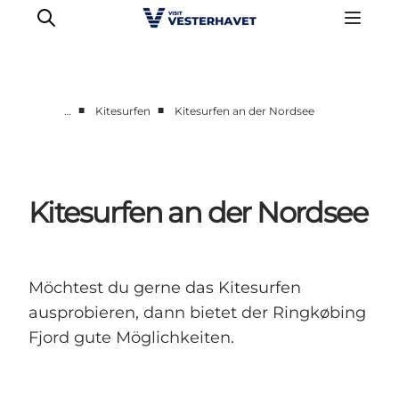
■
■
…
Kitesurfen
Kitesurfen an der Nordsee
Events
Erlebnisse
Unsere Städte
Kitesurfen an der Nordsee
Essen & Übernachtung
Tickets kaufen
Plane deine Reise
Möchtest du gerne das Kitesurfen
ausprobieren, dann bietet der Ringkøbing
Fjord gute Möglichkeiten.