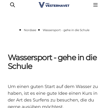
■
■
Nordsee
Wassersport - gehe in die Schule
Events
Erlebnisse
Unsere Städte
Wassersport - gehe in die
Essen & Übernachtung
Schule
Tickets kaufen
Plane deine Reise
Um einen guten Start auf dem Wasser zu
haben, ist es eine gute Idee einen Kurs in
der Art des Surfens zu besuchen, die du
gerne ausüben möchtest.