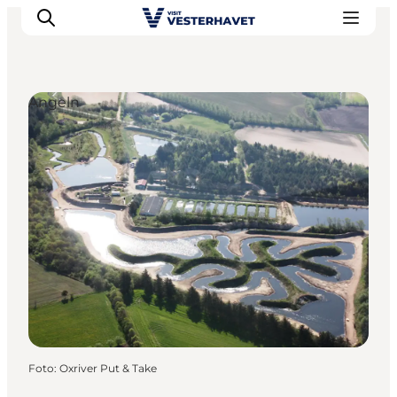
Angeln
Events
Erlebnisse
Unsere Städte
Essen & Übernachtung
Tickets kaufen
Plane deine Reise
Foto
:
Oxriver Put & Take