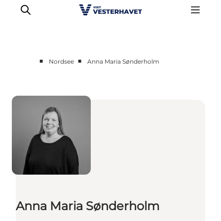
■
■
Nordsee
Anna Maria Sønderholm
Events
Erlebnisse
Unsere Städte
Essen & Übernachtung
Tickets kaufen
Plane deine Reise
Anna Maria Sønderholm