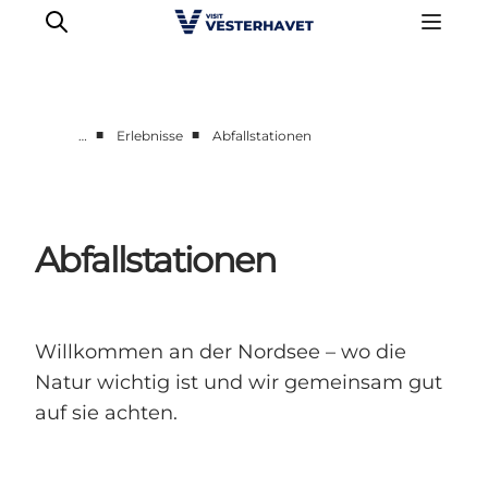
■
■
…
Erlebnisse
Abfallstationen
Events
Erlebnisse
Unsere Städte
Abfallstationen
Essen & Übernachtung
Tickets kaufen
Plane deine Reise
Willkommen an der Nordsee – wo die
Natur wichtig ist und wir gemeinsam gut
auf sie achten.