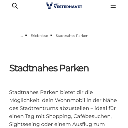
■
■
…
Erlebnisse
Stadtnahes Parken
Events
Erlebnisse
Unsere Städte
Stadtnahes Parken
Essen & Übernachtung
Tickets kaufen
Plane deine Reise
Stadtnahes Parken bietet dir die
Möglichkeit, dein Wohnmobil in der Nähe
des Stadtzentrums abzustellen – ideal für
einen Tag mit Shopping, Cafébesuchen,
Sightseeing oder einem Ausflug zum