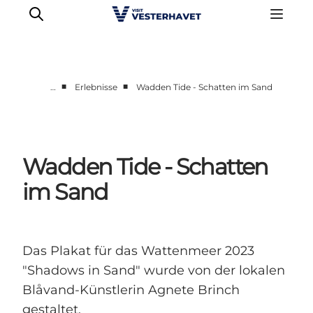
■
■
…
Erlebnisse
Wadden Tide - Schatten im Sand
Events
Erlebnisse
Unsere Städte
Wadden Tide - Schatten
Essen & Übernachtung
im Sand
Tickets kaufen
Plane deine Reise
Das Plakat für das Wattenmeer 2023
"Shadows in Sand" wurde von der lokalen
Blåvand-Künstlerin Agnete Brinch
gestaltet.