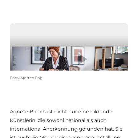
VESTKYSTKULTUR - Kunst og
Video abspielen
Kulturarv
Foto
:
Morten Fog
Agnete Brinch ist nicht nur eine bildende
Künstlerin, die sowohl national als auch
international Anerkennung gefunden hat. Sie
ist auch die Mitorganisatorin der Ausstellung