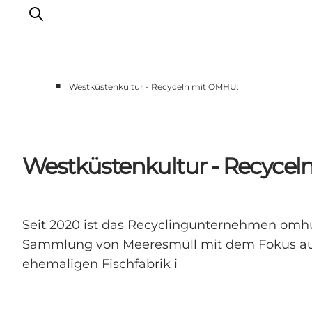
■
Westküstenkultur - Recyceln mit OMHU:
Events
Erlebnisse
Unsere Städte
Westküstenkultur - Recycel
Essen & Übernachtung
Tickets kaufen
Plane deine Reise
Seit 2020 ist das Recyclingunternehmen omhu: 
Sammlung von Meeresmüll mit dem Fokus auf d
ehemaligen Fischfabrik i